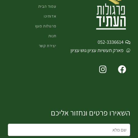
עמוד הבית
אדותינו
פרגולות מעץ
חנות
052-3336614
יצירת קשר
פארק תעשיות עציון גוש עציון
I
F
n
a
s
c
t
e
a
b
g
o
השאירו פרטים ונחזור אליכם
r
o
a
k
m
שם
מלא