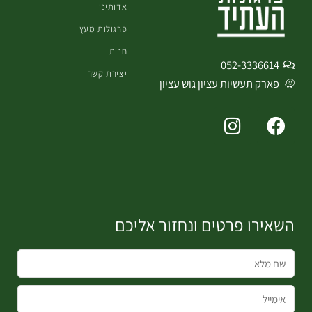
אדותינו
פרגולות מעץ
חנות
052-3336614
יצירת קשר
פארק תעשיות עציון גוש עציון
I
F
n
a
s
c
t
e
a
b
g
o
השאירו פרטים ונחזור אליכם
r
o
a
k
m
שם
מלא
אימייל