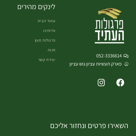
לינקים מהירים
עמוד הבית
אדותינו
פרגולות מעץ
חנות
052-3336614
יצירת קשר
פארק תעשיות עציון גוש עציון
I
F
n
a
s
c
t
e
a
b
g
o
השאירו פרטים ונחזור אליכם
r
o
a
k