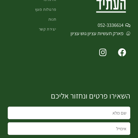
פרגולות מעץ
חנות
052-3336614
יצירת קשר
פארק תעשיות עציון גוש עציון
I
F
n
a
s
c
t
e
a
b
g
o
השאירו פרטים ונחזור אליכם
r
o
a
k
m
שם
מלא
אימייל